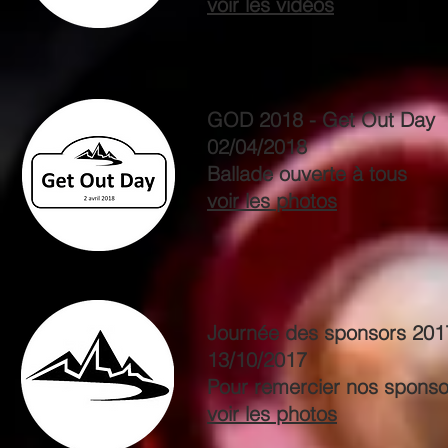
voir les vidéos
GOD 2018 - Get Out Day
02/04/2018
Ballade ouverte à tous
voir les photos
Journée des sponsors 201
13/10/2017
Pour remercier nos sponso
voir les photos