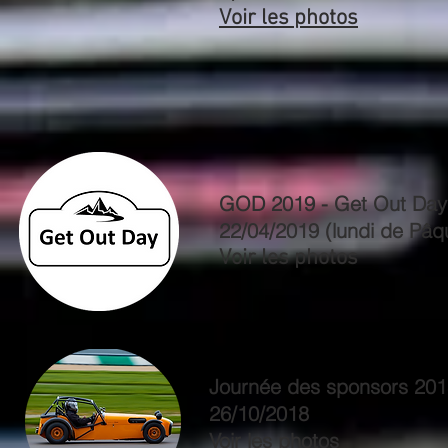
Voir les photos
GOD 2019
- Get Out Day
22/04/2019 (lundi de Pâq
Voir les photos
Journée des sponsors 20
26/10/2018
Voir les photos