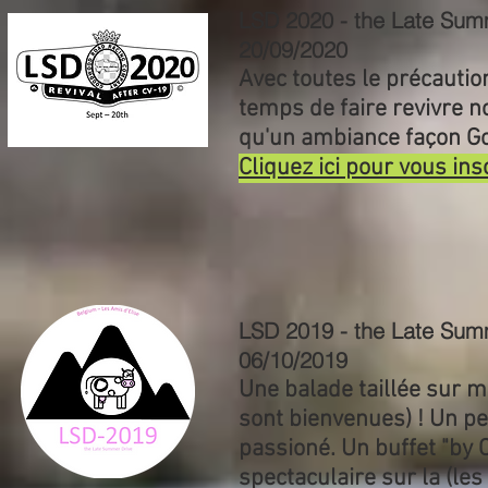
LSD 2020
- the Late Sum
20/09/2020
Avec toutes le précautio
temps de faire revivre n
qu'un ambiance façon 
Cliquez ici pour vous ins
LSD 2019
- the Late Sum
06/10/2019
Une balade taillée sur m
sont bienvenues) ! Un pet
passioné. Un buffet "by 
spectaculaire sur la (le